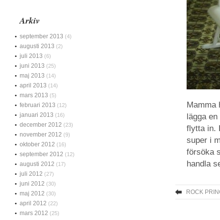
Arkiv
september 2013
(4)
augusti 2013
(2)
juli 2013
(6)
juni 2013
(25)
maj 2013
(14)
april 2013
(14)
mars 2013
(5)
Mamma har
februari 2013
(12)
januari 2013
(16)
lägga en 
december 2012
(23)
flytta i
november 2012
(9)
super i 
oktober 2012
(16)
försöka s
september 2012
(12)
handla se
augusti 2012
(17)
juli 2012
(27)
juni 2012
(30)
ROCK PRIN
maj 2012
(30)
april 2012
(22)
mars 2012
(25)