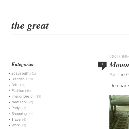
the great
OKTOBER
Mooor
Kategorier
1
2days outfit
(31)
Av
The G
Blandat
(1 134)
Brills
Den här 
(11)
Fashion
(48)
Interior Design
(19)
New York
(22)
Party
(27)
Shopping
(49)
Travel
(6)
Work
(29)