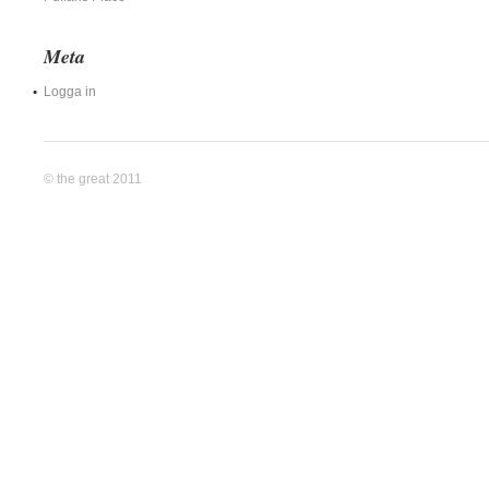
Meta
Logga in
© the great 2011