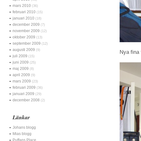
mars 2010
(36)
februari 2010
(15)
januari 2010
(18)
december 2009
(7)
november 2009
(12)
oktober 2009
(13)
september 2009
(12)
augusti 2009
(9)
Nya fina
juli 2009
(15)
juni 2009
(25)
maj 2009
(8)
april 2009
(9)
mars 2009
(23)
februari 2009
(36)
januari 2009
(29)
december 2008
(2)
Länkar
Johans blogg
Mias blogg
Puffans Place