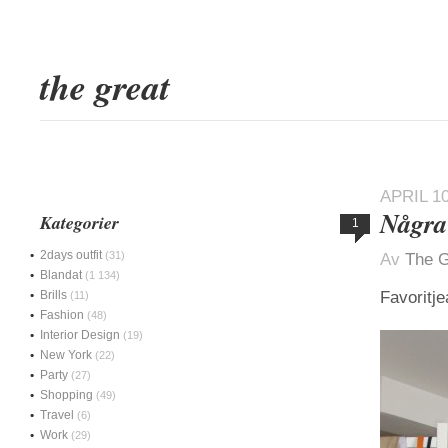
the great
APRIL 10
Några
Kategorier
1
2days outfit
(31)
Av
The G
Blandat
(1 134)
Brills
Favoritj
(11)
Fashion
(48)
Interior Design
(19)
New York
(22)
Party
(27)
Shopping
(49)
Travel
(6)
Work
(29)