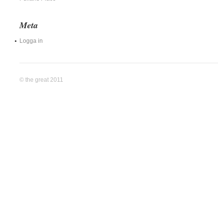
Meta
Logga in
© the great 2011