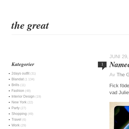
the great
JUNI 29,
Namec
Kategorier
1
2days outfit
(31)
Av
The G
Blandat
(1 134)
Brills
Fick föde
(11)
Fashion
(48)
vad Julie
Interior Design
(19)
New York
(22)
Party
(27)
Shopping
(49)
Travel
(6)
Work
(29)