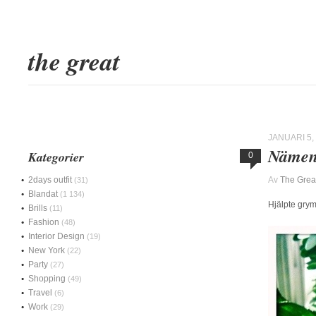
the great
JANUARI 5,
Näme
Kategorier
0
2days outfit
Av
The Grea
(31)
Blandat
(1 134)
Hjälpte grym
Brills
(11)
Fashion
(48)
Interior Design
(19)
New York
(22)
Party
(27)
Shopping
(49)
Travel
(6)
Work
(29)