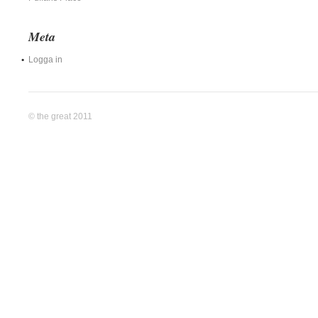
Meta
Logga in
© the great 2011