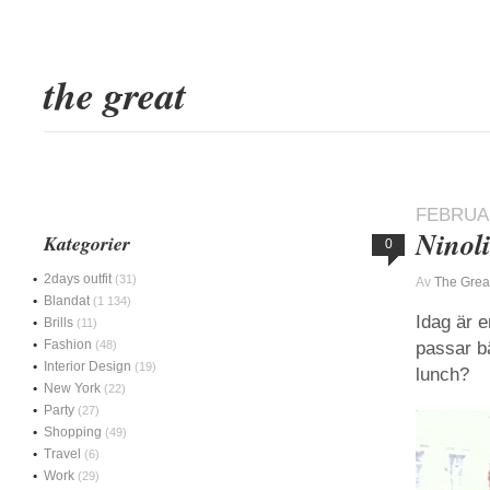
the great
FEBRUAR
Ninol
Kategorier
0
2days outfit
(31)
Av
The Grea
Blandat
(1 134)
Idag är e
Brills
(11)
Fashion
(48)
passar bä
Interior Design
(19)
lunch?
New York
(22)
Party
(27)
Shopping
(49)
Travel
(6)
Work
(29)