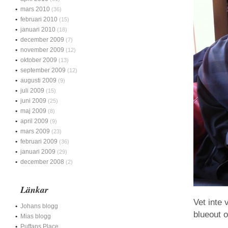
mars 2010
(36)
februari 2010
(15)
januari 2010
(18)
december 2009
(7)
november 2009
(12)
oktober 2009
(13)
september 2009
(12)
augusti 2009
(9)
juli 2009
(15)
juni 2009
(25)
maj 2009
(8)
april 2009
(9)
mars 2009
(23)
februari 2009
(36)
januari 2009
(29)
december 2008
(2)
Länkar
Vet inte 
Johans blogg
blueout o
Mias blogg
Puffans Place