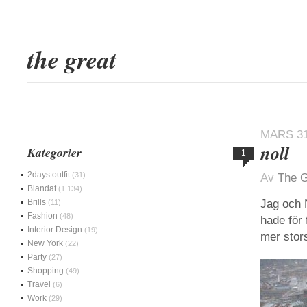
the great
MARS 31
noll
Kategorier
1
2days outfit
(31)
Av
The G
Blandat
(1 134)
Brills
Jag och N
(11)
Fashion
(48)
hade för
Interior Design
(19)
mer stors
New York
(22)
Party
(27)
Shopping
(49)
Travel
(6)
Work
(29)