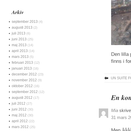
Arkiv
september 2013
(4)
augusti 2013
(2)
juli 2013
(6)
juni 2013
(25)
maj 2013
(14)
april 2013
(14)
Den lilla
mars 2013
(5)
finns i f
februari 2013
(12)
januari 2013
(16)
december 2012
(23)
UN SUITE F
november 2012
(9)
oktober 2012
(16)
september 2012
(12)
En kom
augusti 2012
(17)
juli 2012
(27)
juni 2012
(30)
Mia
skrive
maj 2012
(30)
31 mars 20
april 2012
(22)
mars 2012
(25)
Men åååå