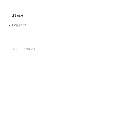
Meta
Logga in
© the great 2011