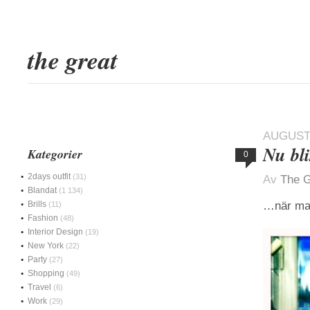
the great
AUGUSTI
Nu bl
Kategorier
0
2days outfit
(31)
Av
The G
Blandat
(1 134)
Brills
…när ma
(11)
Fashion
(48)
Interior Design
(19)
New York
(22)
Party
(27)
Shopping
(49)
Travel
(6)
Work
(29)