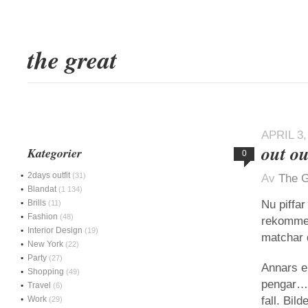
the great
APRIL 3,
out ou
Kategorier
0
2days outfit
(31)
Av
The G
Blandat
(1 134)
Brills
Nu piffar
(11)
Fashion
(48)
rekommen
Interior Design
(19)
matchar 
New York
(22)
Party
(27)
Annars e
Shopping
(49)
pengar…So
Travel
(6)
Work
fall. Bi
(29)