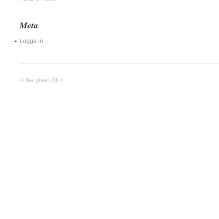
Meta
Logga in
© the great 2011