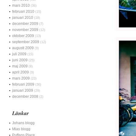
mars 2010
(36)
februari 2010
(15)
januari 2010
(18)
december 2009
(7)
november 2009
(12)
oktober 2009
(13)
september 2009
(12)
augusti 2009
(9)
juli 2009
(15)
juni 2009
(25)
maj 2009
(8)
april 2009
(9)
mars 2009
(23)
februari 2009
(36)
januari 2009
(29)
december 2008
(2)
Länkar
Johans blogg
Mias blogg
Puffans Place