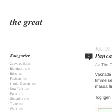
the great
JULI 29,
Panca
Kategorier
1
2days outfit
(31)
Av
The G
Blandat
(1 134)
Brills
Vaknade 
(11)
Fashion
(48)
timme se
Interior Design
(19)
massa fin
New York
(22)
Party
(27)
Tog igen 
Shopping
(49)
Travel
(6)
Work
(29)