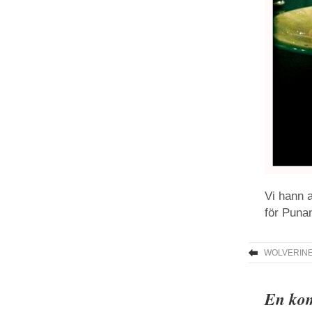
Vi hann 
för Punan
WOLVERIN
En kom