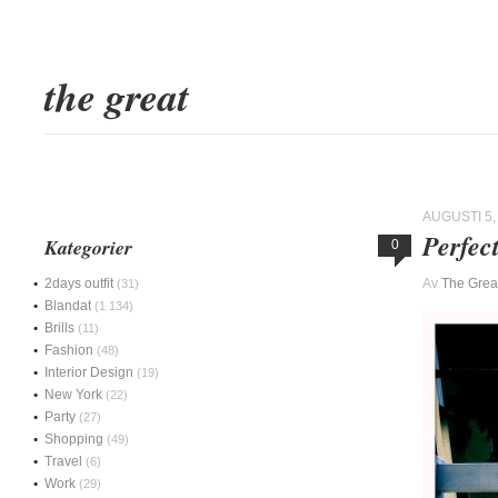
the great
AUGUSTI 5,
Perfec
Kategorier
0
2days outfit
Av
The Grea
(31)
Blandat
(1 134)
Brills
(11)
Fashion
(48)
Interior Design
(19)
New York
(22)
Party
(27)
Shopping
(49)
Travel
(6)
Work
(29)