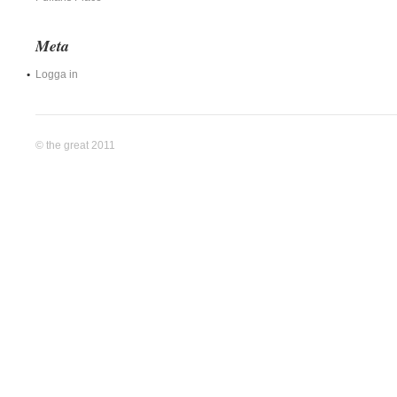
Meta
Logga in
© the great 2011