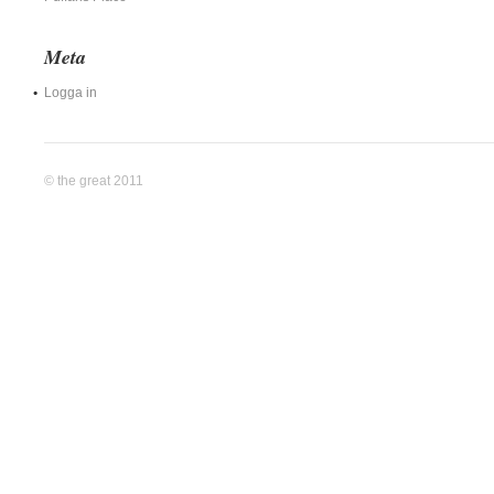
Meta
Logga in
© the great 2011