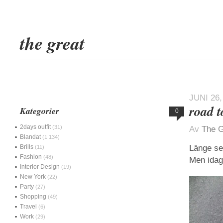
the great
JUNI 26,
road 
Kategorier
0
2days outfit
(31)
Av
The G
Blandat
(1 134)
Brills
Länge se
(11)
Fashion
(48)
Men idag
Interior Design
(19)
New York
(22)
Party
(27)
Shopping
(49)
Travel
(6)
Work
(29)