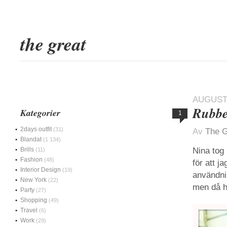
the great
AUGUSTI
Rubbe
Kategorier
1
2days outfit
(31)
Av
The G
Blandat
(1 134)
Brills
Nina tog
(11)
Fashion
(48)
för att j
Interior Design
(19)
användni
New York
(22)
men då hö
Party
(27)
Shopping
(49)
Travel
(6)
Work
(29)