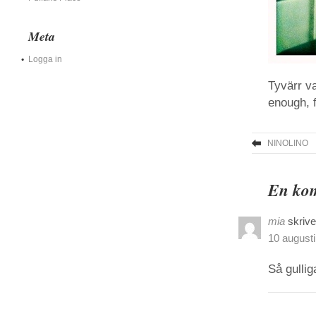
Meta
Logga in
Tyvärr va
enough, f
NINOLINO
En kom
mia
skrive
10 augusti
Så gullig