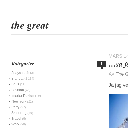
the great
MARS 14
…sa ja
Kategorier
1
2days outfit
(31)
Av
The G
Blandat
(1 134)
Brills
Ja jag ve
(11)
Fashion
(48)
Interior Design
(19)
New York
(22)
Party
(27)
Shopping
(49)
Travel
(6)
Work
(29)