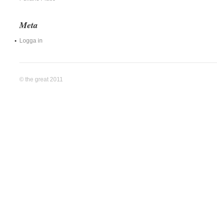
Meta
Logga in
© the great 2011