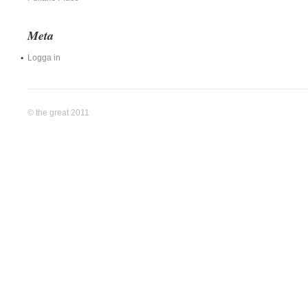
Meta
Logga in
© the great 2011