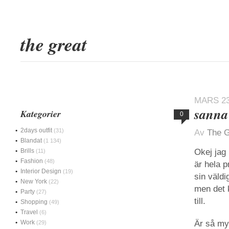
the great
MARS 23
sanna
Kategorier
0
2days outfit
(31)
Av
The G
Blandat
(1 134)
Brills
Okej jag
(11)
Fashion
(48)
är hela p
Interior Design
(19)
sin väld
New York
(22)
men det 
Party
(27)
till.
Shopping
(49)
Travel
(6)
Work
Är så my
(29)