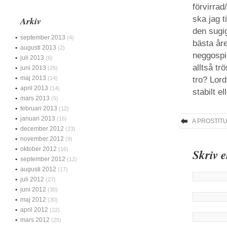
förvirrad
ska jag t
Arkiv
den sugig
september 2013
(4)
bästa åre
augusti 2013
(2)
neggospi
juli 2013
(6)
alltså t
juni 2013
(25)
maj 2013
(14)
tro? Lord
april 2013
(14)
stabilt el
mars 2013
(5)
februari 2013
(12)
januari 2013
(16)
A PROSTIT
december 2012
(23)
november 2012
(9)
oktober 2012
(16)
Skriv 
september 2012
(12)
augusti 2012
(17)
juli 2012
(27)
juni 2012
(30)
maj 2012
(30)
april 2012
(22)
mars 2012
(25)