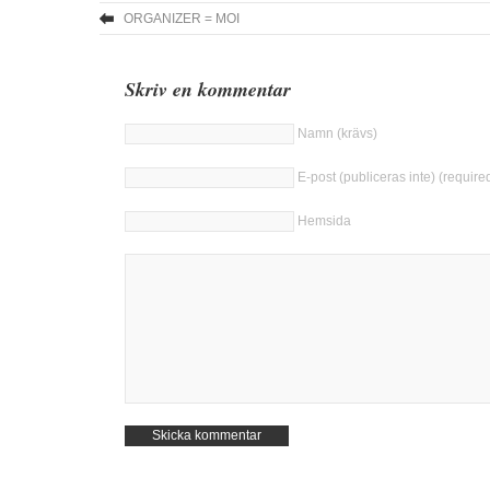
ORGANIZER = MOI
Skriv en kommentar
Namn (krävs)
E-post (publiceras inte) (require
Hemsida