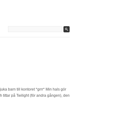
uka barn till kontoret *grrr* Min hals gör
h tittar på Twilight (för andra gången), den