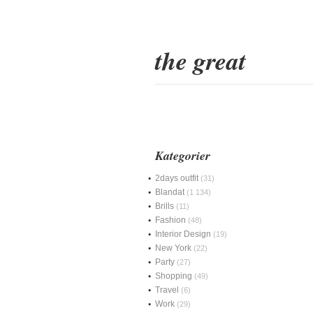
the great
Kategorier
2days outfit
(31)
Blandat
(1 134)
Brills
(11)
Fashion
(48)
Interior Design
(19)
New York
(22)
Party
(27)
Shopping
(49)
Travel
(6)
Work
(29)