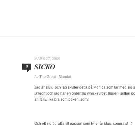
MARS 27, 2009
SICKO
0
Av
The Great
i
Blandat
Jag är sjuk, och jag skyller detta på Monica som tar med sig sj
jätteont och jag har en ordentlig whiskeyröst, ligger i soffan oc
är INTE lika bra som boken, sorry.
Och ett stort grattis till papsen som fyller år idag, congrats! =)