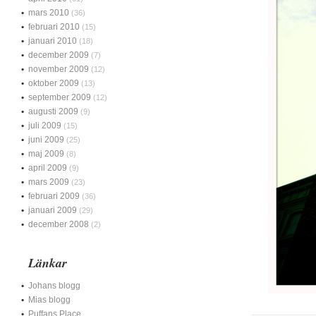
mars 2010
(36)
februari 2010
(15)
januari 2010
(18)
december 2009
(7)
november 2009
(12)
oktober 2009
(13)
september 2009
(12)
augusti 2009
(9)
juli 2009
(15)
juni 2009
(25)
maj 2009
(8)
april 2009
(9)
mars 2009
(23)
februari 2009
(36)
januari 2009
(29)
december 2008
(2)
Länkar
Johans blogg
Mias blogg
Puffans Place