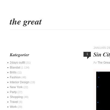
the great
JANUARI 29
Sin Ci
Kategorier
1
2days outfit
Av
The Grea
(31)
Blandat
(1 134)
Brills
(11)
Fashion
(48)
Interior Design
(19)
New York
(22)
Party
(27)
Shopping
(49)
Travel
(6)
Work
(29)