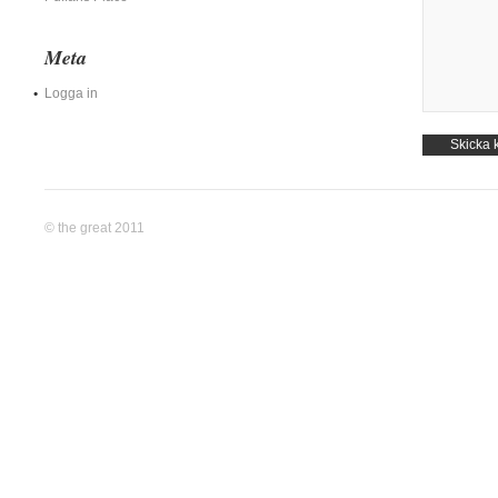
Meta
Logga in
© the great 2011