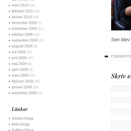
mars 2010
(36)
februari 2010
(15)
januari 2010
(18)
december 2009
(7)
november 2009
(12)
oktober 2009
(13)
Sen blev
september 2009
(12)
augusti 2009
(9)
juli 2009
(15)
CONGRATS
juni 2009
(25)
maj 2009
(8)
april 2009
(9)
Skriv 
mars 2009
(23)
februari 2009
(36)
januari 2009
(29)
december 2008
(2)
Länkar
Johans blogg
Mias blogg
Puffans Place