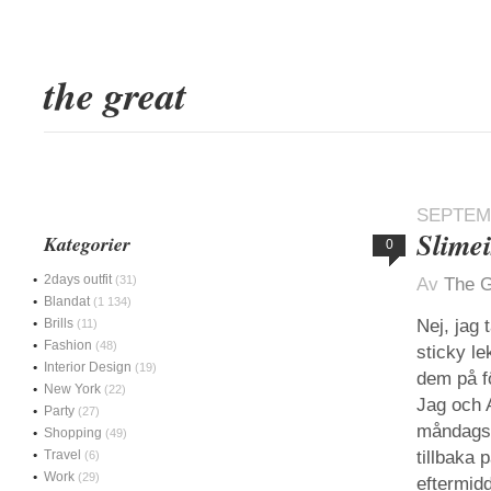
the great
SEPTEMB
Slime
Kategorier
0
2days outfit
(31)
Av
The G
Blandat
(1 134)
Brills
Nej, jag 
(11)
Fashion
(48)
sticky l
Interior Design
(19)
dem på fö
New York
(22)
Jag och A
Party
(27)
måndags 
Shopping
(49)
Travel
tillbaka 
(6)
Work
(29)
eftermid