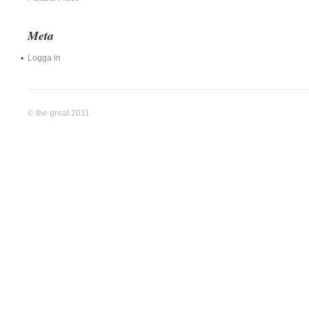
Meta
Logga in
© the great 2011