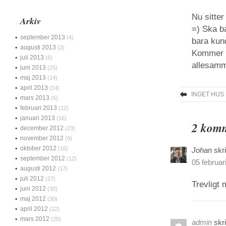
Nu sitter
Arkiv
=) Ska b
september 2013
(4)
bara kund
augusti 2013
(2)
Kommer at
juli 2013
(6)
allesam
juni 2013
(25)
maj 2013
(14)
april 2013
(14)
INGET HUS 
mars 2013
(5)
februari 2013
(12)
januari 2013
(16)
2 komm
december 2012
(23)
november 2012
(9)
oktober 2012
(16)
Johan
skr
september 2012
(12)
05 februar
augusti 2012
(17)
juli 2012
(27)
Trevligt 
juni 2012
(30)
maj 2012
(30)
april 2012
(22)
mars 2012
(25)
admin
skr