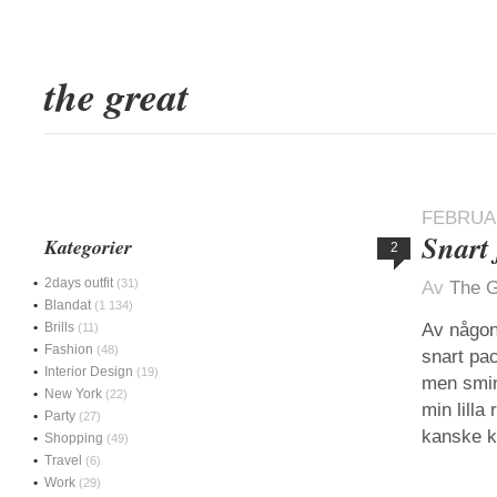
the great
FEBRUAR
Snart 
Kategorier
2
2days outfit
(31)
Av
The G
Blandat
(1 134)
Brills
Av någon 
(11)
Fashion
(48)
snart pac
Interior Design
(19)
men smink
New York
(22)
min lill
Party
(27)
kanske ka
Shopping
(49)
Travel
(6)
Work
(29)