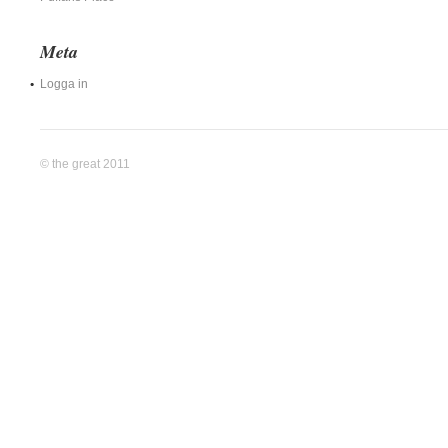
Meta
Logga in
© the great 2011