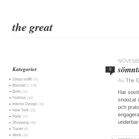
the great
NOVEMBE
sömnt
Kategorier
0
2days outfit
(31)
Av
The G
Blandat
(1 134)
Brills
Har sovi
(11)
Fashion
(48)
snoozat i
Interior Design
(19)
och prata
New York
(22)
engagerat
Party
(27)
underbar 
Shopping
(49)
Travel
(6)
Work
(29)