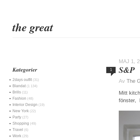
the great
MAJ 1, 
S&P
Kategorier
1
2days outfit
(31)
Av
The G
Blandat
(1 134)
Brills
Mitt kitch
(11)
Fashion
(48)
fönster,
Interior Design
(19)
New York
(22)
Party
(27)
Shopping
(49)
Travel
(6)
Work
(29)