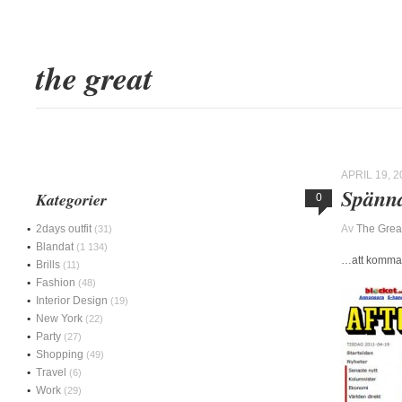
the great
APRIL 19, 2
Spänn
Kategorier
0
2days outfit
Av
The Grea
(31)
Blandat
(1 134)
…att komma 
Brills
(11)
Fashion
(48)
Interior Design
(19)
New York
(22)
Party
(27)
Shopping
(49)
Travel
(6)
Work
(29)