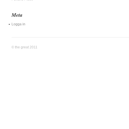
Meta
Logga in
© the great 2011