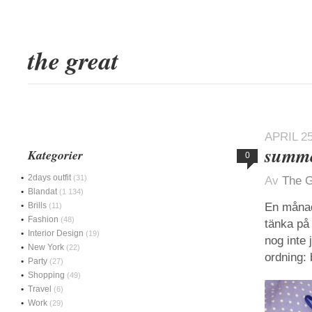
the great
APRIL 25
summe
Kategorier
0
2days outfit
(31)
Av
The G
Blandat
(1 134)
Brills
En månad 
(11)
Fashion
(48)
tänka på 
Interior Design
(19)
nog inte 
New York
(22)
ordning:
Party
(27)
Shopping
(49)
Travel
(6)
Work
(29)