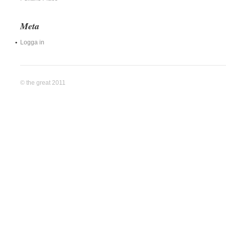
Meta
Logga in
© the great 2011