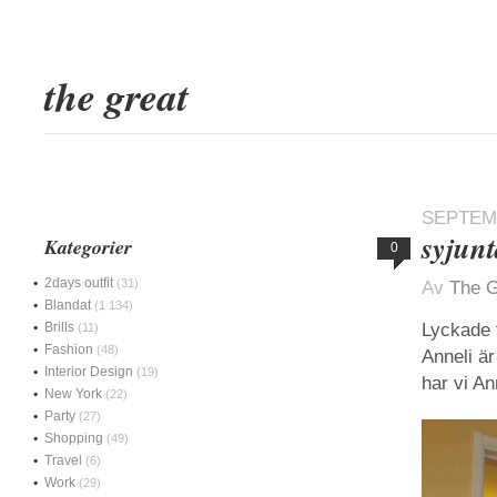
the great
SEPTEMB
syjunt
Kategorier
0
2days outfit
(31)
Av
The G
Blandat
(1 134)
Brills
Lyckade f
(11)
Fashion
(48)
Anneli är
Interior Design
(19)
har vi An
New York
(22)
Party
(27)
Shopping
(49)
Travel
(6)
Work
(29)