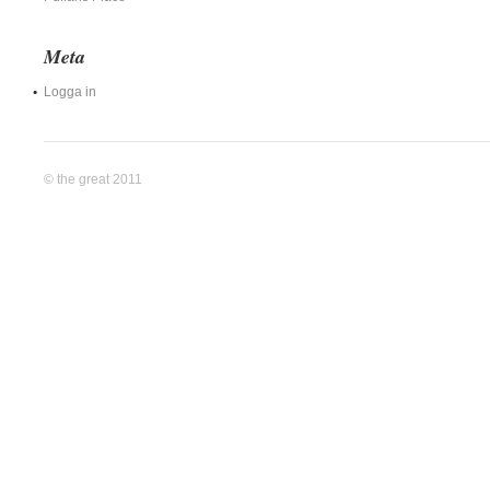
Meta
Logga in
© the great 2011