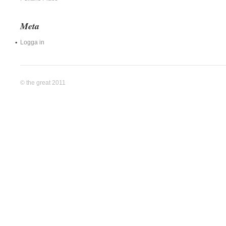
Meta
Logga in
© the great 2011