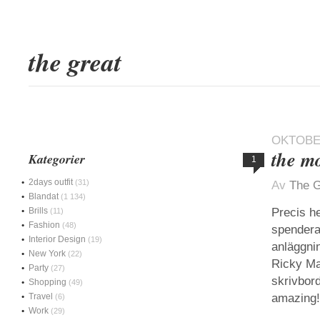
the great
OKTOBER
the mo
Kategorier
1
2days outfit
(31)
Av
The G
Blandat
(1 134)
Brills
Precis h
(11)
Fashion
(48)
spendera
Interior Design
(19)
anläggnin
New York
(22)
Ricky Mar
Party
(27)
skrivbord
Shopping
(49)
Travel
amazing!
(6)
Work
(29)