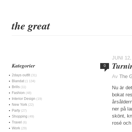
the great
JUNI 12,
Turni
Kategorier
0
2days outfit
(31)
Av
The G
Blandat
(1 134)
Brills
Nu är det
(11)
Fashion
(48)
bokat res
Interior Design
(19)
årsålder
New York
(22)
ner på l
Party
(27)
skönt, k
Shopping
(49)
Travel
rosé och 
(6)
Work
(29)