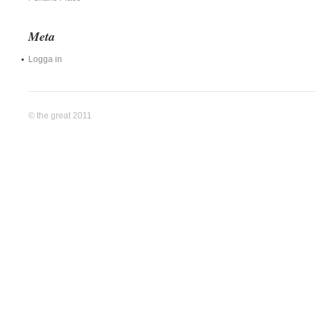
Meta
Logga in
© the great 2011