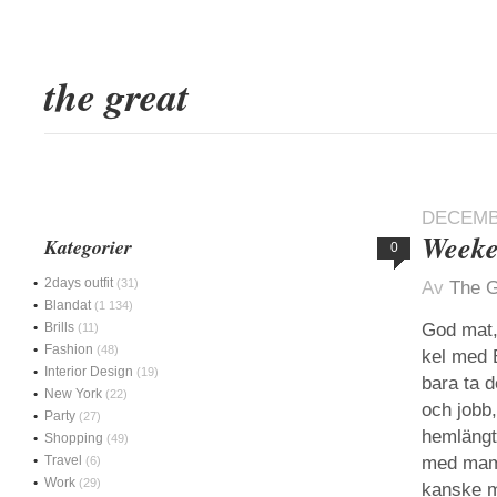
the great
DECEMBE
Week
Kategorier
0
2days outfit
(31)
Av
The G
Blandat
(1 134)
Brills
God mat,
(11)
Fashion
(48)
kel med B
Interior Design
(19)
bara ta d
New York
(22)
och jobb,
Party
(27)
hemlängt
Shopping
(49)
Travel
med mamma
(6)
Work
(29)
kanske me