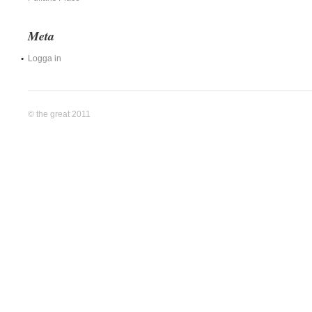
Meta
Logga in
© the great 2011