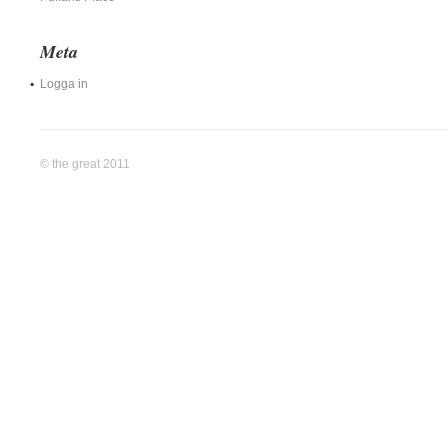
Meta
Logga in
© the great 2011