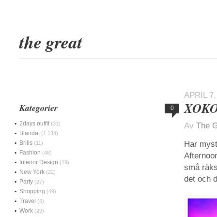
the great
APRIL 7,
XOK
Kategorier
0
2days outfit
(31)
Av
The G
Blandat
(1 134)
Brills
Har myst
(11)
Fashion
(48)
Afternoon
Interior Design
(19)
små räks
New York
(22)
det och 
Party
(27)
Shopping
(49)
Travel
(6)
Work
(29)