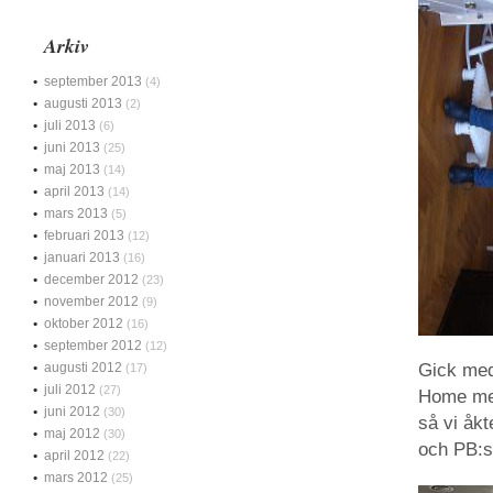
Arkiv
september 2013
(4)
augusti 2013
(2)
juli 2013
(6)
juni 2013
(25)
maj 2013
(14)
april 2013
(14)
mars 2013
(5)
februari 2013
(12)
januari 2013
(16)
december 2012
(23)
november 2012
(9)
oktober 2012
(16)
september 2012
(12)
augusti 2012
Gick med
(17)
juli 2012
(27)
Home men 
juni 2012
(30)
så vi åkt
maj 2012
(30)
och PB:s
april 2012
(22)
mars 2012
(25)