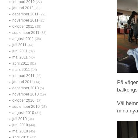
februari 2012
(27)
januari 2012
(19)
december 2011
(22)
november 2011
(23)
oktober 2011
(25)
september 2011
(33)
augusti 2011
(38)
juli 2011
(44)
juni 2011
(37)
maj 2011
(45)
april 2011
(51)
mars 2011
(14)
februari 2011
(22)
På vägen
januari 2011
(14)
december 2010
(5)
balkongst
november 2010
(19)
oktober 2010
(17)
Väl hemm
september 2010
(26)
mina nya 
augusti 2010
(31)
juli 2010
(34)
juni 2010
(44)
maj 2010
(45)
april 2010
(61)