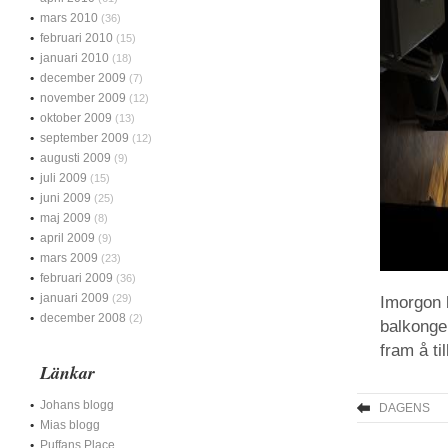
mars 2010
(36)
februari 2010
(15)
januari 2010
(18)
december 2009
(7)
november 2009
(12)
oktober 2009
(13)
september 2009
(12)
augusti 2009
(9)
juli 2009
(15)
juni 2009
(25)
maj 2009
(8)
april 2009
(9)
mars 2009
(23)
februari 2009
(36)
januari 2009
(29)
Imorgon b
december 2008
(2)
balkongen
fram å ti
Länkar
Johans blogg
DAGENS
Mias blogg
Puffans Place