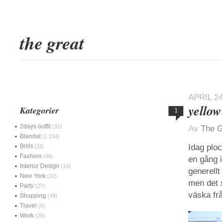
the great
APRIL 24
yello
Kategorier
1
2days outfit
(31)
Av
The G
Blandat
(1 134)
Brills
Idag plo
(11)
Fashion
(48)
en gång i
Interior Design
(19)
generell
New York
(22)
men det 
Party
(27)
väska fr
Shopping
(49)
Travel
(6)
Work
(29)