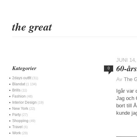
the great
JUNI 14,
60-års
Kategorier
0
2days outfit
(31)
Av
The G
Blandat
(1 134)
Brills
Igår var
(11)
Fashion
(48)
Jag och 
Interior Design
(19)
bort till
New York
(22)
kunde ja
Party
(27)
Shopping
(49)
Travel
(6)
Work
(29)