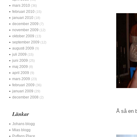
mars 2010
(36)
februari 2010
(15)
januari 2010
(18)
december 2009
(7)
november 2009
(12)
oktober 2009
(13)
september 2009
(12)
augusti 2009
(9)
juli 2009
(15)
juni 2009
(25)
maj 2009
(8)
april 2009
(9)
mars 2009
(23)
februari 2009
(36)
januari 2009
(29)
december 2008
(2)
Å så en 
Länkar
Johans blogg
Mias blogg
Puffans Place