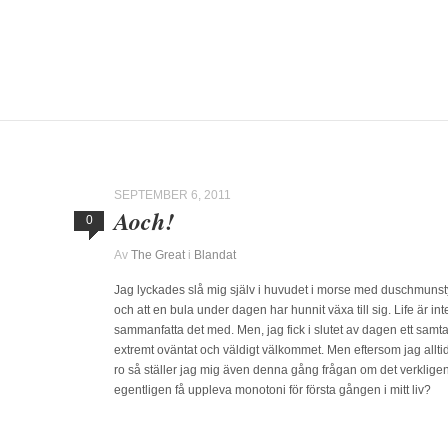
SEPTEMBER 6, 2011
Aoch!
0
Av
The Great
i
Blandat
Jag lyckades slå mig själv i huvudet i morse med duschmunstyck
och att en bula under dagen har hunnit växa till sig. Life är int
sammanfatta det med. Men, jag fick i slutet av dagen ett samt
extremt oväntat och väldigt välkommet. Men eftersom jag alltid t
ro så ställer jag mig även denna gång frågan om det verkligen är
egentligen få uppleva monotoni för första gången i mitt liv?