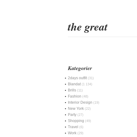
the great
Kategorier
2days outfit
(31)
Blandat
(1 134)
Brills
(11)
Fashion
(48)
Interior Design
(19)
New York
(22)
Party
(27)
Shopping
(49)
Travel
(6)
Work
(29)