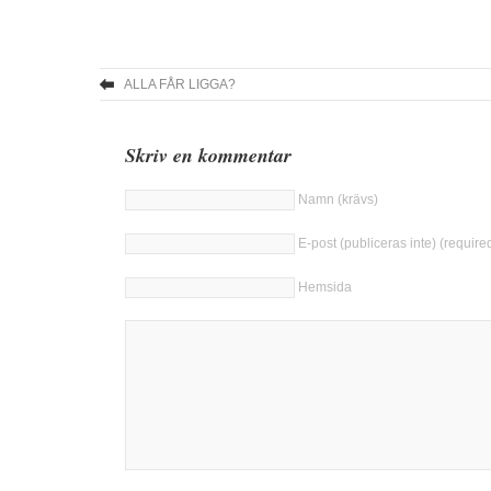
ALLA FÅR LIGGA?
Skriv en kommentar
Namn (krävs)
E-post (publiceras inte) (require
Hemsida