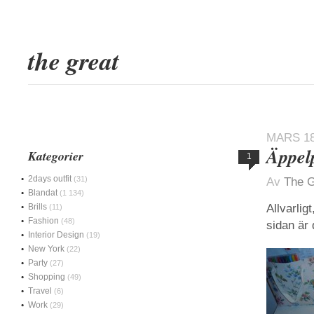
the great
MARS 18
Äppel
Kategorier
1
2days outfit
(31)
Av
The G
Blandat
(1 134)
Brills
Allvarli
(11)
Fashion
(48)
sidan är 
Interior Design
(19)
New York
(22)
Party
(27)
Shopping
(49)
Travel
(6)
Work
(29)