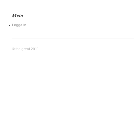
Meta
Logga in
© the great 2011