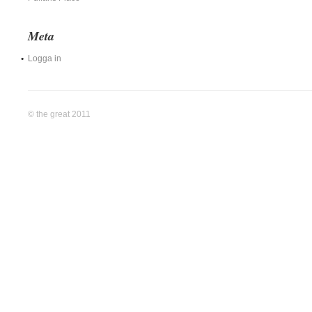
Meta
Logga in
© the great 2011