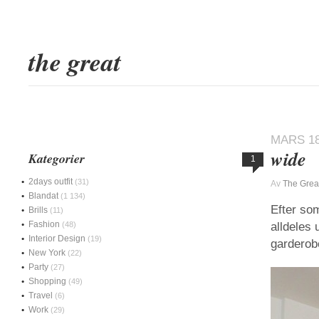
the great
MARS 18
wide
Kategorier
1
2days outfit
(31)
Av
The Grea
Blandat
(1 134)
Efter so
Brills
(11)
Fashion
(48)
alldeles 
Interior Design
(19)
garderobe
New York
(22)
Party
(27)
Shopping
(49)
Travel
(6)
Work
(29)