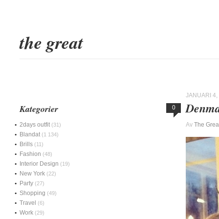
the great
JANUARI 4,
Denmar
Kategorier
0
2days outfit
Av
The Grea
(31)
Blandat
(1 134)
Brills
(11)
Fashion
(48)
Interior Design
(19)
New York
(22)
Party
(27)
Shopping
(49)
Travel
(6)
Work
(29)