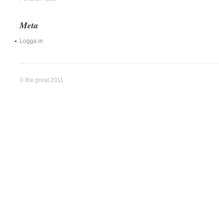
Meta
Logga in
© the great 2011