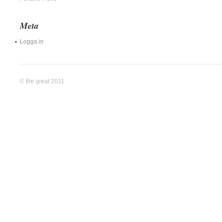
Meta
Logga in
© the great 2011