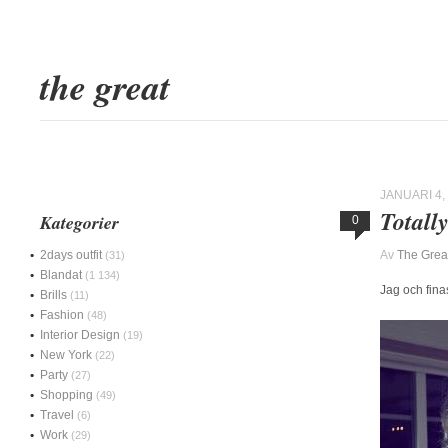
the great
JANUARI 4,
Totall
Kategorier
0
2days outfit
Av
The Grea
(31)
Blandat
(1 134)
Jag och fina
Brills
(11)
Fashion
(48)
Interior Design
(19)
New York
(22)
Party
(27)
Shopping
(49)
Travel
(6)
Work
(29)