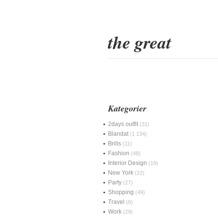
the great
Kategorier
2days outfit
(31)
Blandat
(1 134)
Brills
(11)
Fashion
(48)
Interior Design
(19)
New York
(22)
Party
(27)
Shopping
(49)
Travel
(6)
Work
(29)