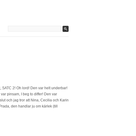
, SATC 2! Oh lord! Den var helt underbar!
var pinsam, I beg to differ! Den var
lut och jag tror att Nina, Cecilia och Karin
rada, den handlar ju om kärlek (till