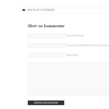
BACKUP & REWIND
Skriv en kommentar
Namn (krävs)
E-post (publiceras inte) (require
Hemsida