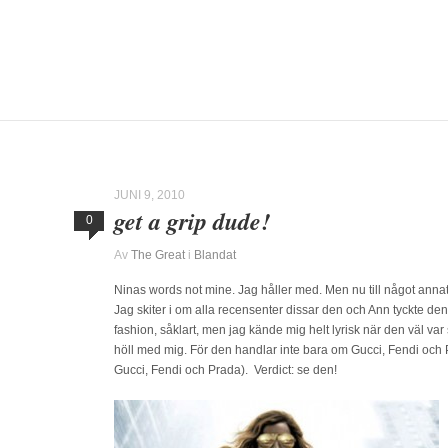
JUNI 9, 2010
get a grip dude!
0
Av
The Great
i
Blandat
Ninas words not mine. Jag håller med. Men nu till något annat
Jag skiter i om alla recensenter dissar den och Ann tyckte den 
fashion, såklart, men jag kände mig helt lyrisk när den väl var s
höll med mig. För den handlar inte bara om Gucci, Fendi och P
Gucci, Fendi och Prada). Verdict: se den!