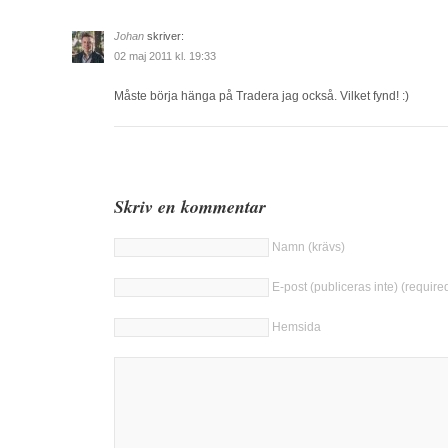
Johan
skriver:
02 maj 2011 kl. 19:33
Måste börja hänga på Tradera jag också. Vilket fynd! :)
Skriv en kommentar
Namn (krävs)
E-post (publiceras inte) (require
Hemsida