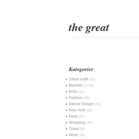
the great
Kategorier
2days outfit
(31)
Blandat
(1 134)
Brills
(11)
Fashion
(48)
Interior Design
(19)
New York
(22)
Party
(27)
Shopping
(49)
Travel
(6)
Work
(29)