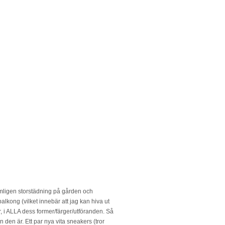
ämligen storstädning på gården och
lkong (vilket innebär att jag kan hiva ut
kor, i ALLA dess former/färger/utföranden. Så
 den är. Ett par nya vita sneakers (tror