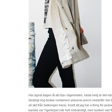
Har ägnat dagen åt att röja i lägenheten, nästa helg är det n
lämpligt nog brukar containern placeras precis nedanför min ba
all skit från balkongen bara). Insett att jag har a thing för jac
kanske var Tigerköpet inte helt nödvändigt, men tusiken vad fin