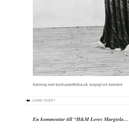
Klänning med tryckt paljettblåsa på, snajsigt och bekvämt.
GAME OVER?
En kommentar till “H&M Loves Margiela…