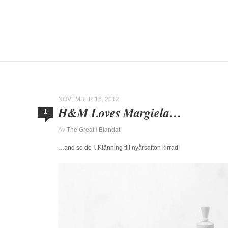
NOVEMBER 16, 2012
H&M Loves Margiela…
1
Av
The Great
i
Blandat
…and so do I. Klänning till nyårsafton kirrad!