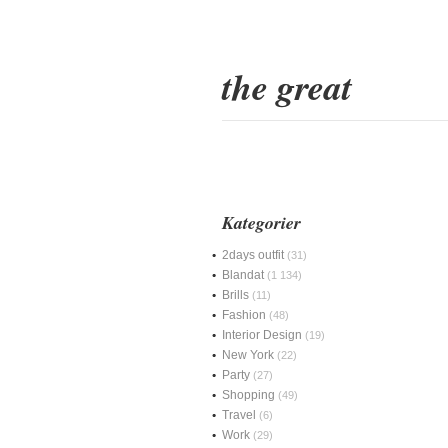
the great
Kategorier
2days outfit
(31)
Blandat
(1 134)
Brills
(11)
Fashion
(48)
Interior Design
(19)
New York
(22)
Party
(27)
Shopping
(49)
Travel
(6)
Work
(29)