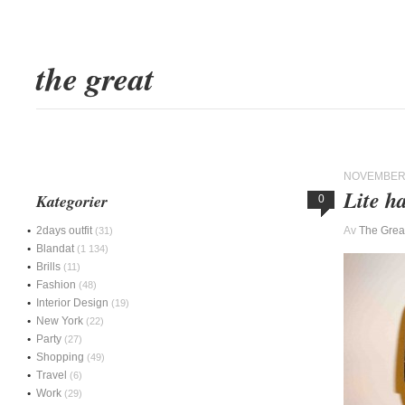
the great
NOVEMBER 
Lite h
Kategorier
0
2days outfit
Av
The Grea
(31)
Blandat
(1 134)
Brills
(11)
Fashion
(48)
Interior Design
(19)
New York
(22)
Party
(27)
Shopping
(49)
Travel
(6)
Work
(29)