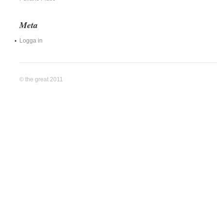
Meta
Logga in
© the great 2011