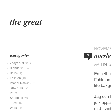
the great
NOVEMBE
norrl
Kategorier
3
2days outfit
(31)
Av
The G
Blandat
(1 134)
Brills
En helt u
(11)
Fashion
(48)
Fahlman.
Interior Design
(19)
lite bakg
New York
(22)
Party
(27)
Jag och 
Shopping
(49)
julklapp
Travel
(6)
Work
mitt i vi
(29)