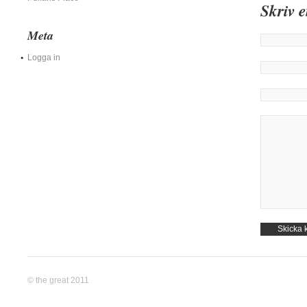
Skriv 
Meta
Logga in
© the great 2011