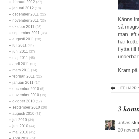
februari 2012
(27)
januari 2012
(19)
december 2011
(22)
Känns int
november 2011
(23)
så magis
oktober 2011
(25)
september 2011
(33)
man left 
augusti 2011
(38)
har kott
juli 2011
(44)
flytta ti
juni 2011
(37)
underbart
maj 2011
(45)
april 2011
(51)
Kram på e
mars 2011
(14)
februari 2011
(22)
januari 2011
(14)
LITE HAPP
december 2010
(5)
november 2010
(19)
oktober 2010
(17)
3 komm
september 2010
(26)
augusti 2010
(31)
juli 2010
(34)
Johan
skr
juni 2010
(44)
20 novemb
maj 2010
(45)
april 2010
(61)