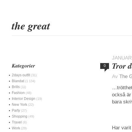
the great
JANUARI
Tror d
Kategorier
0
2days outfit
(31)
Av
The G
Blandat
(1 134)
Brills
…trötthet
(11)
Fashion
(48)
också är 
Interior Design
(19)
bara skr
New York
(22)
Party
(27)
Shopping
(49)
Travel
(6)
Har varit
Work
(29)