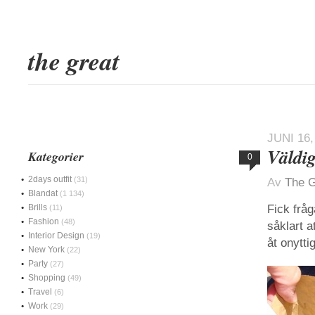
the great
JUNI 16,
Väldig
Kategorier
0
2days outfit
(31)
Av
The G
Blandat
(1 134)
Brills
Fick fråg
(11)
Fashion
(48)
såklart a
Interior Design
(19)
åt onytti
New York
(22)
Party
(27)
Shopping
(49)
Travel
(6)
Work
(29)