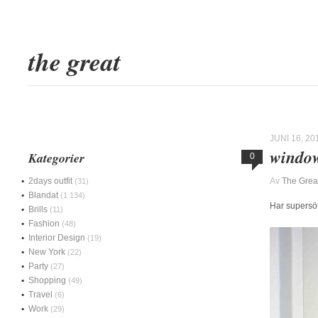
the great
JUNI 16, 20
windo
Kategorier
0
2days outfit
Av
The Grea
(31)
Blandat
(1 134)
Har supersöt
Brills
(11)
Fashion
(48)
Interior Design
(19)
New York
(22)
Party
(27)
Shopping
(49)
Travel
(6)
Work
(29)