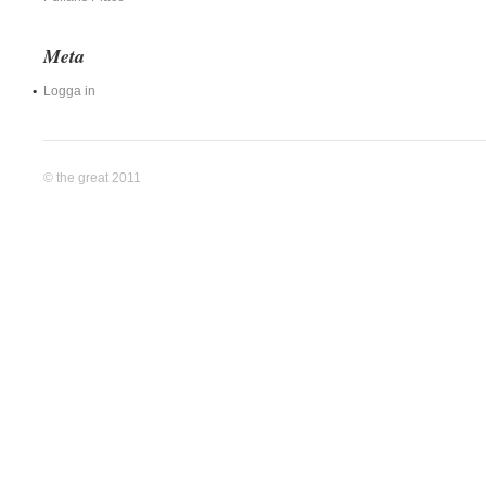
Meta
Logga in
© the great 2011