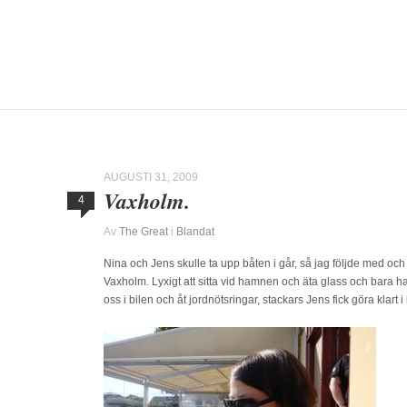
AUGUSTI 31, 2009
Vaxholm.
4
Av
The Great
i
Blandat
Nina och Jens skulle ta upp båten i går, så jag följde med oc
Vaxholm. Lyxigt att sitta vid hamnen och äta glass och bara ha d
oss i bilen och åt jordnötsringar, stackars Jens fick göra klart i