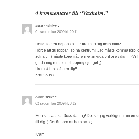
4 kommentarer till “Vaxholm.”
susann
skriver:
01 september 2009 kl. 20:11
Hello froiden hoppas allt är bra med dig trotts allt!!?
Hörde att du jobbar i solna centrum!! Jag måste komma förbi dig 
solna c =) måste köpa några nya snygga brillor av dig!! =) Vi f
guida mig runt i din shopping djungel ;).
Ha d så bra sköt om dig!!
Kram Suss
admin
skriver:
02 september 2009 kl. 8:12
Men shit vad kul Suss-darling! Det ser jag verkligen fram emot,
till dig :) Det är bara att höra av sig.
Kram!