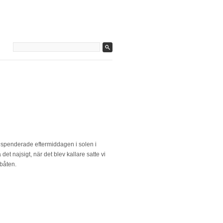
h spenderade eftermiddagen i solen i
et najsigt, när det blev kallare satte vi
 båten.