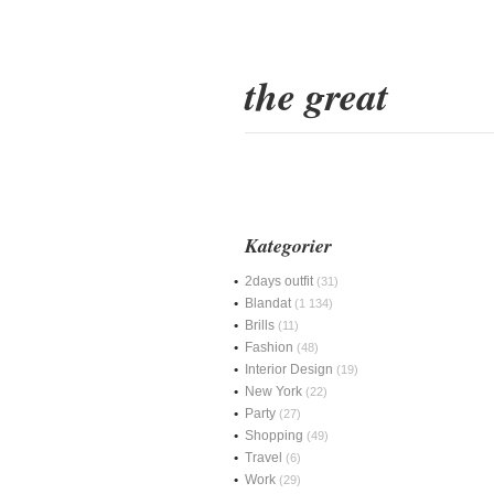
the great
Kategorier
2days outfit
(31)
Blandat
(1 134)
Brills
(11)
Fashion
(48)
Interior Design
(19)
New York
(22)
Party
(27)
Shopping
(49)
Travel
(6)
Work
(29)