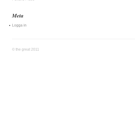
Meta
Logga in
© the great 2011