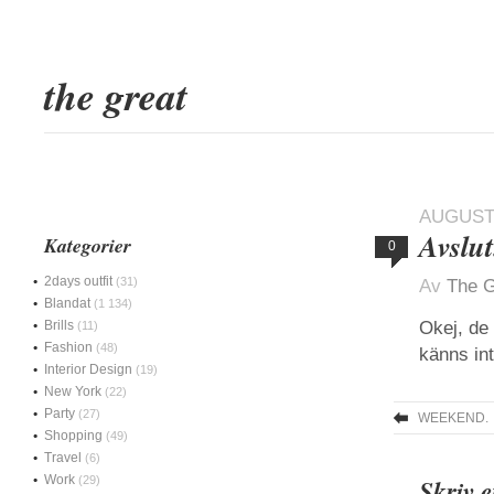
the great
AUGUSTI
Avslut
Kategorier
0
2days outfit
(31)
Av
The G
Blandat
(1 134)
Brills
Okej, de 
(11)
Fashion
(48)
känns int
Interior Design
(19)
New York
(22)
Party
(27)
WEEKEND.
Shopping
(49)
Travel
(6)
Work
(29)
Skriv 